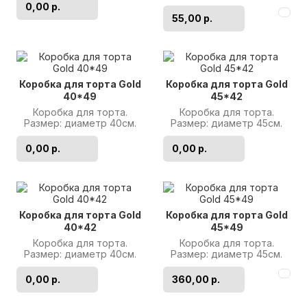
Высота: 49см. Цвет:
сердцевиной из
0,00 р.
Золото Произв..
воздушного
55,00 р.
экструзионного риса и
плотной сахар..
Коробка для торта Gold
Коробка для торта Gold
40*49
45*42
Коробка для торта.
Коробка для торта.
Размер: диаметр 40см.
Размер: диаметр 45см.
Высота: 49см. Цвет:
Высота: 42см. Цвет:
Золото Производитель:
Золото Производитель:
0,00 р.
0,00 р.
Россия..
Россия..
Коробка для торта Gold
Коробка для торта Gold
40*42
45*49
Коробка для торта.
Коробка для торта.
Размер: диаметр 40см.
Размер: диаметр 45см.
Высота: 42см. Цвет:
Высота: 49см. Цвет:
Золото Производитель:
Золото Производитель:
0,00 р.
360,00 р.
Россия..
Россия..