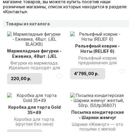
магазине товаров, вы можете купить посетив наши
розничные магазины, список которых находится в разделе
«Контакты».
Товары из каталога
Рельефный коврик -
Мармеладные фигурки -
Ноты (RELIEF 6)
Ежевика, 48шт. (JEL
Рельефный коврик
BLACKB)
предназначен для
Фигурки из мармелада.
выпечки цветного
Идеально подходят для
бордюра из бисквита.
украшения торта. Размер:
4'795,00 р.
Размер: 60*40см. Произ..
2,5см. Вес изделия: 7гр...
220,00 р.
Коробка для торта Gold
Посыпка кондитерская
35*49
- Шарики жемчуг
Коробка для торта.
желтый, 50гр.
(круглая без окна)
Шарики «Жемчуг» — это
(50/tp36807)
Размер: диаметр 35см.
посыпки с мягкой