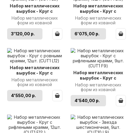
Набор металлических
Набор металлических
вырубок - Круг с
вырубок - Круг с
ровными краями, 9шт.
ровными краями, 16шт.
Набор металлических
Набор металлических
(CUT1 L9)
(CUT1 L16)
форм из кованой
форм из кованой
полированной
полированной
нержавеющей стали. В
нержавеющей стали. В
3'120,00 р.
6'075,00 р.
упаковке 9 вырубок с
упаковке 12 вырубок с
ровн..
риф..
Набор металлических
Набор металлических
вырубок - Круг с
вырубок - Круг с
ровными краями, 12шт.
Набор металлических
рифлеными краями,
(CUT1 L12)
форм из кованой
Набор металлических
9шт. (CUT1 F9)
полированной
форм из кованой
нержавеющей стали. В
полированной
4'550,00 р.
упаковке 12 вырубок с
нержавеющей стали. В
4'540,00 р.
ров..
упаковке 9 вырубок с
рифл..