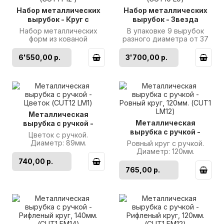
Набор металлических
Набор металлических
вырубок - Круг с
вырубок - Звезда
рифлеными краями,
шестиконечная, 9шт.
Набор металлических
В упаковке 9 вырубок
12шт. (CUT1 F12 )
(CUT10 L9)
форм из кованой
разного диаметра от 37
полированной
до 150мм. Изготовлены из
нержавеющей стали. В
кованой полированной
6'550,00 р.
3'700,00 р.
упаковке 12 вырубок с
нержа..
риф..
Металлическая
Металлическая
вырубка с ручкой -
вырубка с ручкой -
Цветок (CUT12 LM1)
Цветок с ручкой.
Ровный круг, 120мм.
Диаметр: 89мм.
Ровный круг с ручкой.
(CUT1 LM12)
Производитель: Martellato
Диаметр: 120мм.
..
Производитель: Martellato
740,00 р.
..
765,00 р.