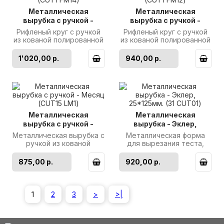
Металлическая
Металлическая
вырубка с ручкой -
вырубка с ручкой -
Рифленый круг, 140мм.
Рифленый круг, 120мм.
Рифленый круг с ручкой
Рифленый круг с ручкой
(CUT1 FM14)
(CUT1 FM12)
из кованой полированной
из кованой полированной
нержавеющей стали.
нержавеющей стали.
Диаметр: 140мм.
Диаметр: 120мм.
1'020,00 р.
940,00 р.
Производител..
Производител..
Металлическая
Металлическая
вырубка с ручкой -
вырубка - Эклер,
Месяц (CUT15 LM1)
25*125мм. (31 CUT01)
Металлическая вырубка с
Металлическая форма
ручкой из кованой
для вырезания теста,
полированной
мастики или шоколада,
нержавеющей стали.
изготовленная из кованой
875,00 р.
920,00 р.
Диаметр: 100мм. Высо..
полирова..
1
2
3
>
>|