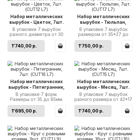
Набор металлических
Набор металлических
вырубок - Цветок, 7шт.
вырубок - Тюльпан,
(CUT12 L7)
7шт. (CUT17 L7)
В упаковке 7 вырубок
В упаковке 7 вырубок
разного диаметра от 30
размером от 35*27 до
до 90мм. Изготовлены из
75*55мм. Изготовлены из
кованой полированной
кованой полированной
1'740,00 р.
1'750,00 р.
нержав..
нержавею..
Набор металлических
Набор металлических
вырубок - Пятигранник,
вырубок - Месяц, 7шт.
7шт. (CUT16 L7)
(CUT15 L7)
В упаковке 7 форм.
В упаковке 7 вырубок
Размеры от 35 до 85мм.
разного размера от 42*17
Изготовлены из кованой
до 86*45мм.
полированной
Изготовлены из кованой
1'695,00 р.
1'740,00 р.
нержавеющей стали..
полированной н..