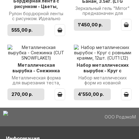
Бордюрная лента с
Банан, 3.5кг. (LTG
рисунком - Цветы,
638786035)
Зеркальный гель "Mirror"
25мм. 550м. 40мкр.
предназначен для
Рулон бордюрной ленты
(NSAH 25 Цветы_550)
глазирования тортов и
с рисунком. Идеально
кондитерских изделий.
подходит для украшения
1'450,00 р.
Необычайно..
пирожных. Длина: 550м.
555,00 р.
Толщ..
Металлическая
Набор металлических
вырубка - Снежинка
вырубок - Круг с
(CUT SNOWFLAKE1)
ровными краями, 12шт.
Металлическая форма
Набор металлических
(CUT1 L12)
для вырезания теста,
форм из кованой
мастики или шоколада,
полированной
сделаная из кованой
нержавеющей стали. В
270,00 р.
4'550,00 р.
полированной ..
упаковке 12 вырубок с
ров..
ООО РодэкоМ
Информация