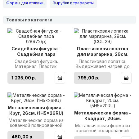
Формы для отливки
Вырубки и трафареты
Товары из каталога
Свадебная фигурка -
Пластиковая лопатка
Свадебная пара
для маргарина, 29см.
(28972/p)
(COL 29)
Свадебная фигурка.
Пластиковая лопатка.
Материал: Пластик.
Выдерживает нагрев до
Высота: 15см.
130 градусов. Размер:
Производитель: Modecor..
29*6,3см.
1'235,00 р.
795,00 р.
Производитель: Mar..
Металлическая форма -
Металлическая форма -
Круг, 26см. (1H5x26RU)
Квадрат, 20см.
Металлическая форма из
(5H5x20RU)
кованной полированной
Металлическая форма из
стали. Диаметр: 26см.
кованной полированной
Высота: 5см.
нержавеющей стали.
480,00 р.