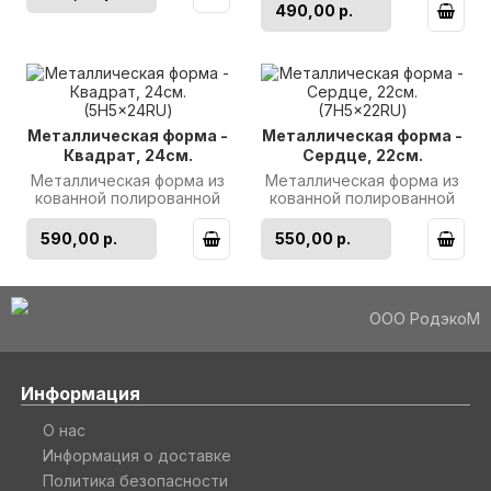
Производитель..
Длины сторон: 20см.
490,00 р.
Высота: 5с..
Металлическая форма -
Металлическая форма -
Квадрат, 24см.
Сердце, 22см.
(5H5x24RU)
(7H5x22RU)
Металлическая форма из
Металлическая форма из
кованной полированной
кованной полированной
нержавеющей стали.
нержавеющей стали.
Длины сторон: 24см.
Диаметр: 22см. Высота:
590,00 р.
550,00 р.
Высота: 5с..
5см. П..
ООО РодэкоМ
Информация
О нас
Информация о доставке
Политика безопасности