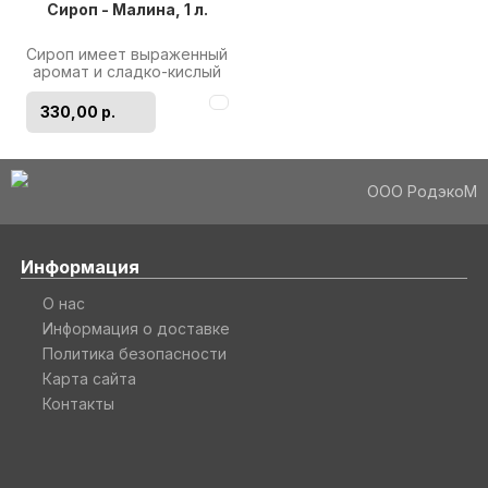
Сироп - Малина, 1 л.
Сироп имеет выраженный
аромат и сладко-кислый
насыщенный малиновый
вкус.«Малина» относится
330,00 р.
к категор..
ООО РодэкоМ
Информация
О нас
Информация о доставке
Политика безопасности
Карта сайта
Контакты