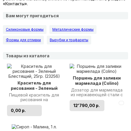
«Контакты».
Вам могут пригодиться
Силиконовые формы
Металлические формы
Формы для отливки
Вырубки и трафареты
Товары из каталога
Поршень для заливки
Краситель для
мармелада (Colino)
рисования - Зеленый
Дозатор для мармелада
Блестящий, 25гр.
из нержавеющей стали с
Пищевой краситель для
(23256)
пластиковой ручкой.
рисования на
Производитель: Martellato
кондитерских изделиях.
12'790,00 р.
..
Идеально подходит для
0,00 р.
рисования на шок..