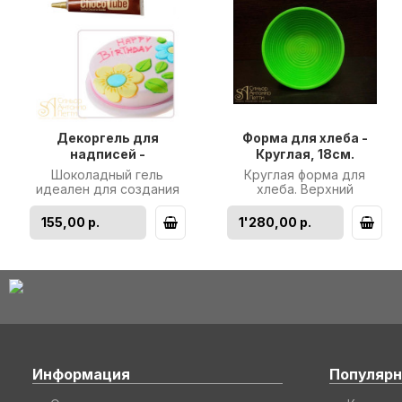
Декоргель для
Форма для хлеба -
надписей -
Круглая, 18см.
Шоколадный, 25гр.
(BASKET 207)
Шоколадный гель
Круглая форма для
(24194/p)
идеален для создания
хлеба. Верхний
надписей на торте. Не
диаметр: 18см. Нижний
растекается на сливках,
диаметр: 9см. Глубина:
155,00 р.
1'280,00 р.
не высыхает..
8см. Вес готов..
Информация
Популярн