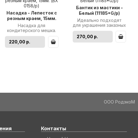
Бантик из мастики -
Насадка - Лепесток с
Белый (11185*G/p)
резным краем, 15мм.
Идеально подходят
(BX 0158/p)
для украшения заказных
Насадка для
тортов. Размер:
кондитерского мешка.
100*48мм. Цена указана
Диаметр основания:
270,00 р.
за 1шт. Произ..
25мм. Высота насадки:
220,00 р.
45мм. Размер рабоче..
ООО РодэкоМ
ения
Контакты