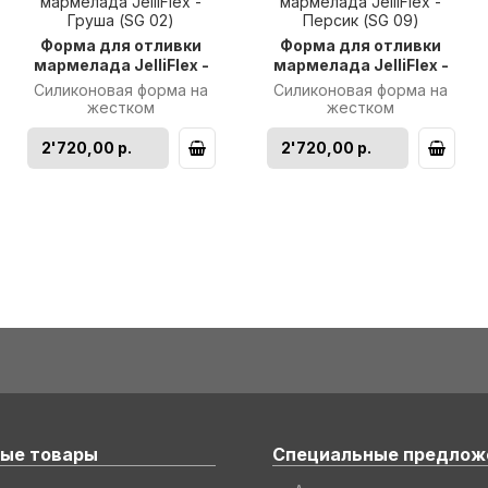
Форма для отливки
Форма для отливки
мармелада JelliFlex -
мармелада JelliFlex -
Груша (SG 02)
Персик (SG 09)
Силиконовая форма на
Силиконовая форма на
жестком
жестком
пластмассовом каркасе.
пластмассовом каркасе.
Идеально подходит
Идеально подходит
2'720,00 р.
2'720,00 р.
для отливки
для отливки
мармеладных фи..
мармеладных фи..
ые товары
Специальные предлож