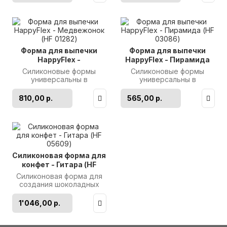
Форма для выпечки
Форма для выпечки
HappyFlex -
HappyFlex - Пирамида
Медвежонок (HF 01282)
(HF 03086)
Силиконовые формы
Силиконовые формы
универсальны в
универсальны в
приготовлении блюд. Они
приготовлении блюд. Они
подходят не только для
подходят не только для
810,00 р.
565,00 р.
выпечки, пригото..
выпечки, пригото..
Силиконовая форма для
конфет - Гитара (HF
05609)
Силиконовая форма для
создания шоколадных
конфет. Размер формы:
110*251мм. Размер
1'046,00 р.
готового изд..