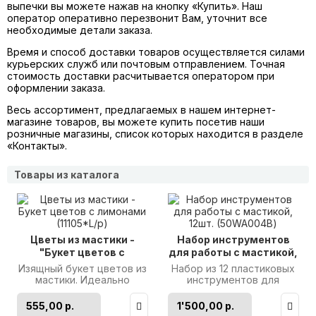
выпечки вы можете нажав на кнопку «Купить». Наш
оператор оперативно перезвонит Вам, уточнит все
необходимые детали заказа.
Время и способ доставки товаров осуществляется силами
курьерских служб или почтовым отправлением. Точная
стоимость доставки расчитывается оператором при
оформлении заказа.
Весь ассортимент, предлагаемых в нашем интернет-
магазине товаров, вы можете купить посетив наши
розничные магазины, список которых находится в разделе
«Контакты».
Товары из каталога
Цветы из мастики -
Набор инструментов
"Букет цветов с
для работы с мастикой,
лимонами" (11105*L/p)
12шт. (50WA004B)
Изящный букет цветов из
Набор из 12 пластиковых
мастики. Идеально
инструментов для
подходит для украшения
работы с мастикой и
заказных тортов. Размер:
марципаном.
555,00 р.
1'500,00 р.
12см..
Производитель: Martell..